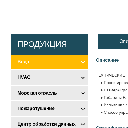
Опи
ПРОДУКЦИЯ
Описание
Вода

ТЕХНИЧЕСКИЕ 
HVAC

● Проектировани
● Размеры флан
Морская отрасль

● Габариты Face
● Испытания со
Пожаротушение

● Способ управл
Центр обработки данных
