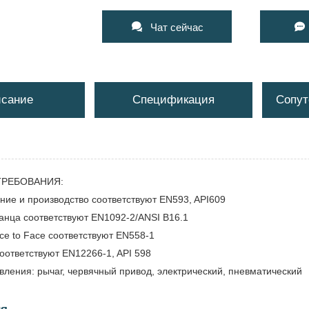


Чат сейчас
сание
Спецификация
Сопут
ТРЕБОВАНИЯ:
е и производство соответствуют EN593, API609
ца соответствуют EN1092-2/ANSI B16.1
 to Face соответствуют EN558-1
ответствуют EN12266-1, API 598
ения: рычаг, червячный привод, электрический, пневматический