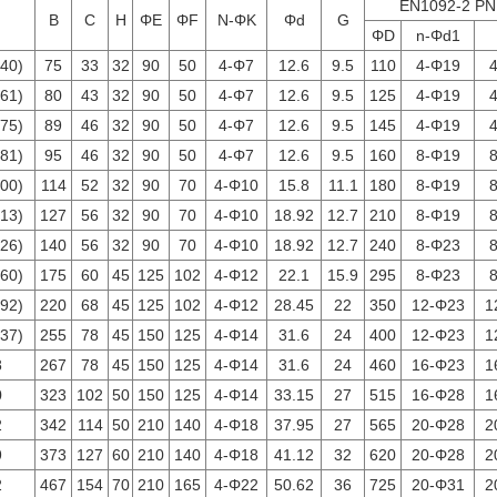
EN1092-2 PN
B
C
H
ΦE
ΦF
N-ΦK
Φd
G
ΦD
n-Φd1
140)
75
33
32
90
50
4-Φ7
12.6
9.5
110
4-Φ19
161)
80
43
32
90
50
4-Φ7
12.6
9.5
125
4-Φ19
175)
89
46
32
90
50
4-Φ7
12.6
9.5
145
4-Φ19
181)
95
46
32
90
50
4-Φ7
12.6
9.5
160
8-Φ19
200)
114
52
32
90
70
4-Φ10
15.8
11.1
180
8-Φ19
213)
127
56
32
90
70
4-Φ10
18.92
12.7
210
8-Φ19
226)
140
56
32
90
70
4-Φ10
18.92
12.7
240
8-Φ23
260)
175
60
45
125
102
4-Φ12
22.1
15.9
295
8-Φ23
292)
220
68
45
125
102
4-Φ12
28.45
22
350
12-Φ23
1
337)
255
78
45
150
125
4-Φ14
31.6
24
400
12-Φ23
1
8
267
78
45
150
125
4-Φ14
31.6
24
460
16-Φ23
1
0
323
102
50
150
125
4-Φ14
33.15
27
515
16-Φ28
1
2
342
114
50
210
140
4-Φ18
37.95
27
565
20-Φ28
2
9
373
127
60
210
140
4-Φ18
41.12
32
620
20-Φ28
2
2
467
154
70
210
165
4-Φ22
50.62
36
725
20-Φ31
2