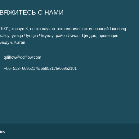
ВЯЖИТЕСЬ С НАМИ
1001, корпус 8, центр научно-технологических инноваций Liandong
Valley, улица Чунцин-Чжунлу, район Личан, Циндао, провинция
ньдун, Китай

qdiflow@qdiflow.com

+86- 532- 66952179/66952176/66952181
icy