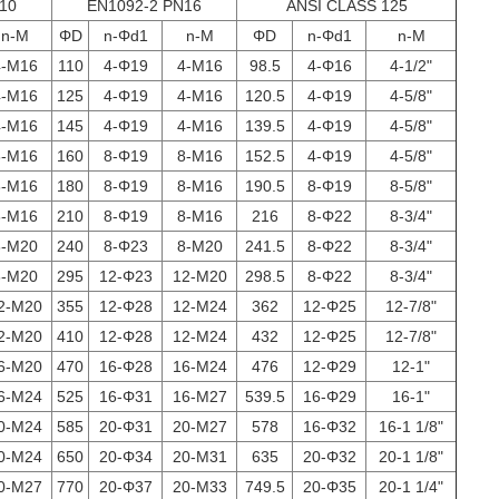
10
EN1092-2 PN16
ANSI CLASS 125
n-M
ΦD
n-Φd1
n-M
ΦD
n-Φd1
n-M
4-M16
110
4-Φ19
4-M16
98.5
4-Φ16
4-1/2"
4-M16
125
4-Φ19
4-M16
120.5
4-Φ19
4-5/8"
4-M16
145
4-Φ19
4-M16
139.5
4-Φ19
4-5/8"
8-M16
160
8-Φ19
8-M16
152.5
4-Φ19
4-5/8"
8-M16
180
8-Φ19
8-M16
190.5
8-Φ19
8-5/8"
8-M16
210
8-Φ19
8-M16
216
8-Φ22
8-3/4"
8-M20
240
8-Φ23
8-M20
241.5
8-Φ22
8-3/4"
8-M20
295
12-Φ23
12-M20
298.5
8-Φ22
8-3/4"
2-M20
355
12-Φ28
12-M24
362
12-Φ25
12-7/8"
2-M20
410
12-Φ28
12-M24
432
12-Φ25
12-7/8"
6-M20
470
16-Φ28
16-M24
476
12-Φ29
12-1"
6-M24
525
16-Φ31
16-M27
539.5
16-Φ29
16-1"
0-M24
585
20-Φ31
20-M27
578
16-Φ32
16-1 1/8"
0-M24
650
20-Φ34
20-M31
635
20-Φ32
20-1 1/8"
0-M27
770
20-Φ37
20-M33
749.5
20-Φ35
20-1 1/4"