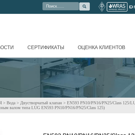

ВОСТИ
СЕРТИФИКАТЫ
ОЦЕНКА КЛИЕНТОВ
Я
>
Вода
>
Двустворчатый клапан
>
EN593 PN10/PN16/PN25/Class 125/LUG
инным валом типа LUG EN593 PN10/PN16/PN25/Class 125)