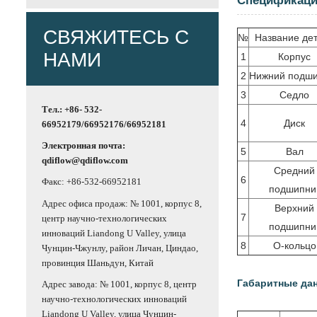
Спецификац
СВЯЖИТЕСЬ С
№
Название де
НАМИ
1
Корпус
2
Нижний подш
3
Седло
Тел.: +86- 532-
4
Диск
66952179/66952176/66952181
Электронная почта:
5
Вал
qdiflow@qdiflow.com
Средний
6
Факс: +86-532-66952181
подшипни
Адрес офиса продаж: № 1001, корпус 8,
Верхний
7
центр научно-технологических
подшипни
инноваций Liandong U Valley, улица
8
O-кольцо
Чунцин-Чжунлу, район Личан, Циндао,
провинция Шаньдун, Китай
Габаритные дан
Адрес завода: № 1001, корпус 8, центр
научно-технологических инноваций
Liandong U Valley, улица Чунцин-