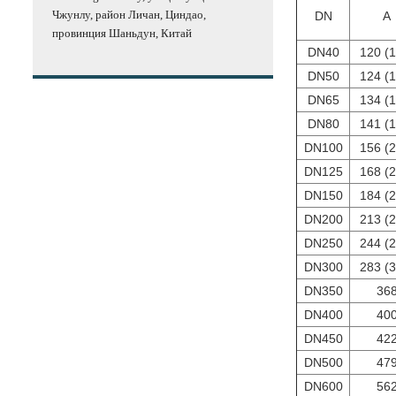
Чжунлу, район Личан, Циндао,
DN
A
провинция Шаньдун, Китай
DN40
120 (
DN50
124 (
DN65
134 (
DN80
141 (
DN100
156 (
DN125
168 (
DN150
184 (
DN200
213 (
DN250
244 (
DN300
283 (
DN350
36
DN400
40
DN450
42
DN500
47
DN600
56