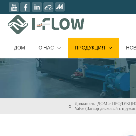
ДОМ
О НАС
ПРОДУКЦИЯ
НО


Должность:
ДОМ
>
ПРОДУКЦИ

Valve (Затвор дисковый с пруж