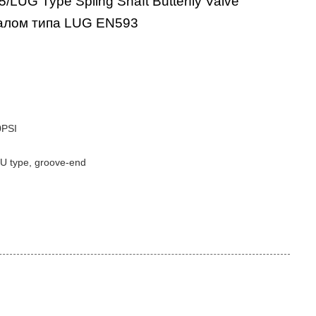
UG Type Spling Shaft Butterfly Valve
валом типа LUG EN593
0PSI
, U type, groove-end