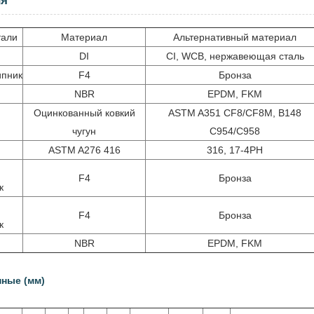
ия
тали
Материал
Альтернативный материал
DI
CI, WCB, нержавеющая сталь
ипник
F4
Бронза
NBR
EPDM, FKM
Оцинкованный ковкий
ASTM A351 CF8/CF8M, B148
чугун
C954/C958
ASTM A276 416
316, 17-4PH
F4
Бронза
к
F4
Бронза
к
NBR
EPDM, FKM
ные (мм)