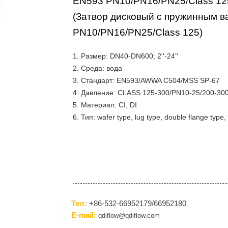
EN593 PN10/PN16/PN25/Class 125/L
(Затвор дисковый с пружинным 
PN10/PN16/PN25/Class 125)
1. Размер: DN40-DN600; 2''-24''
2. Среда: вода
3. Стандарт: EN593/AWWA C504/MSS SP-67
4. Давление: CLASS 125-300/PN10-25/200-30
5. Материал: CI, DI
6. Тип: wafer type, lug type, double flange type
Тел:
+86-532-66952179/66952180
E-mail:
qdiflow@qdiflow.com