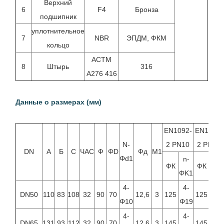
Верхний
6
F4
Бронза
подшипник
уплотнительное
7
NBR
ЭПДМ, ФКМ
кольцо
АСТМ
8
Штырь
316
А276 416
Данные о размерах (мм)
EN1092-
EN1092-
N-
2 PN10
2 PN16
DN
А
Б
С
ЧАС
Ф
ΦD
Фд
М1
Φd1
n-
n-
ФК
ФК
ΦK1
ΦK
4-
4-
4-
DN50
110
83
108
32
90
70
12,6
3
125
125
Φ10
Φ19
Φ19
4-
4-
4-
DN65
131
93
112
32
90
70
12,6
3
145
145