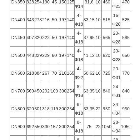
DN350
328
254
190
45
150
125
31,6
10
460
470
Φ14
Φ23
Φ28
4-
16-
16-
DN400
343
278
216
50
197
140
33.15
10
515
525
Φ18
Φ28
Φ31
4-
20-
20-
DN450
407
320
222
50
197
140
37,95
10
565
585
Φ18
Φ28
Φ31
4-
20-
20-
DN500
448
329
229
60
197
140
41.12
10
620
650
Φ18
Φ28
Φ34
4-
20-
20-
DN600
518
384
267
70
210
165
50,62
16
725
770
Φ22
Φ31
Φ37
8-
24-
24-
DN700
560
450
292
109
300
254
63,35
16
840
840
Φ18
Φ31
Φ37
8-
24-
24-
DN800
620
501
318
119
300
254
63,35
22
950
950
Φ18
Φ34
Ф41
8-
28-
28-
DN900
692
550
330
157
300
254
75
22
1050
1050
Φ18
Φ34
Ф41