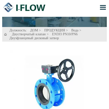

Должность:
ДОМ
>
ПРОДУКЦИЯ
>
Вода
>
Двустворчатый клапан
>
EN593 PN10/PN6

Двухфланцевый дисковый затвор