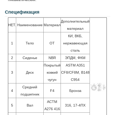
Спецификация
Дополнительный
НЕТ.
Наименование
Материал
материал
КИ, ВКБ,
1
Тело
ОТ
нержавеющая
сталь
2
Сиденье
NBR
ЭПДМ, ФКМ
Покрытый
ASTM A351
3
Диск
ковкий
CF8/CF8M, B148
чугун
C954
Средний
4
F4
Бронза
подшипник
АСТМ
5
Вал
316, 17-4ПХ
А276 416