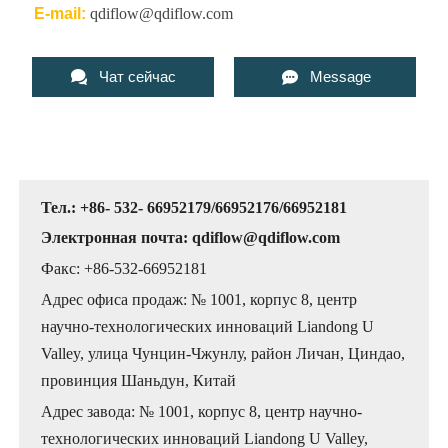
E-mail:
qdiflow@qdiflow.com


Чат сейчас
Message
Тел.: +86- 532- 66952179/66952176/66952181
Электронная почта: qdiflow@qdiflow.com
Факс: +86-532-66952181
Адрес офиса продаж: № 1001, корпус 8, центр
научно-технологических инноваций Liandong U
Valley, улица Чунцин-Чжунлу, район Личан, Циндао,
провинция Шаньдун, Китай
Адрес завода: № 1001, корпус 8, центр научно-
технологических инноваций Liandong U Valley,