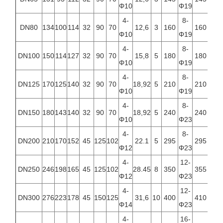
Φ10
Φ19
Φ19
4-
8-
8-
DN80
134
100
114
32
90
70
12,6
3
160
160
Φ10
Φ19
Φ19
4-
8-
8-
DN100
150
114
127
32
90
70
15,8
5
180
180
Φ10
Φ19
Φ19
4-
8-
8-
DN125
170
125
140
32
90
70
18,92
5
210
210
Φ10
Φ19
Φ19
4-
8-
8-
DN150
180
143
140
32
90
70
18,92
5
240
240
Φ10
Φ23
Φ23
4-
8-
12-
DN200
210
170
152
45
125
102
22.1
5
295
295
Φ12
Φ23
Φ23
4-
12-
12-
DN250
246
198
165
45
125
102
28.45
8
350
355
Φ12
Φ23
Φ28
4-
12-
12-
DN300
276
223
178
45
150
125
31,6
10
400
410
Φ14
Φ23
Φ28
4-
16-
16-