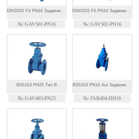
DIN3202 F4 PN16 Задвижка с
DIN3202 F5 PN16 Задвижка с
эластичным седлом
эластичным седлом
№: GAV501-PN16
№: GAV502-PN16
BS5163 PN25 Тип B
BS5163 PN16 Aut Задвижка с
Задвижка с эластичным
эластичным седлом
№: GAV403-PN25
№: ГАВ404-ПН16
седлом