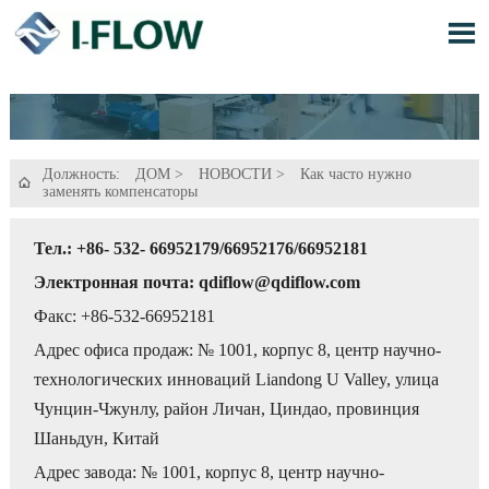

Должность:
ДОМ
>
НОВОСТИ
>
Как часто нужно

заменять компенсаторы
Тел.: +86- 532- 66952179/66952176/66952181
Электронная почта: qdiflow@qdiflow.com
Факс: +86-532-66952181
Адрес офиса продаж: № 1001, корпус 8, центр научно-
технологических инноваций Liandong U Valley, улица
Чунцин-Чжунлу, район Личан, Циндао, провинция
Шаньдун, Китай
Адрес завода: № 1001, корпус 8, центр научно-