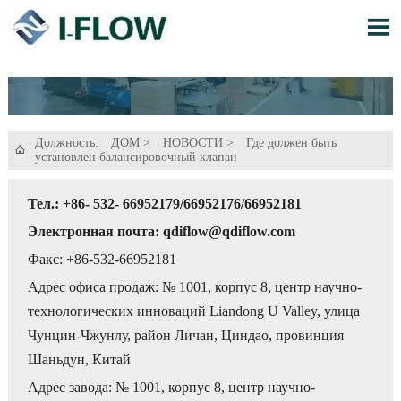

Должность:
ДОМ
>
НОВОСТИ
>
Где должен быть

установлен балансировочный клапан
Тел.: +86- 532- 66952179/66952176/66952181
Электронная почта: qdiflow@qdiflow.com
Факс: +86-532-66952181
Адрес офиса продаж: № 1001, корпус 8, центр научно-
технологических инноваций Liandong U Valley, улица
Чунцин-Чжунлу, район Личан, Циндао, провинция
Шаньдун, Китай
Адрес завода: № 1001, корпус 8, центр научно-