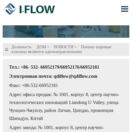

Должность:
ДОМ
>
НОВОСТИ
>
Почему шаровые

клапаны являются однонаправленными
Тел.: +86- 532- 66952179/66952176/66952181
Электронная почта: qdiflow@qdiflow.com
Факс: +86-532-66952181
Адрес офиса продаж: № 1001, корпус 8, центр научно-
технологических инноваций Liandong U Valley, улица
Чунцин-Чжунлу, район Личан, Циндао, провинция
Шаньдун, Китай
Адрес завода: № 1001, корпус 8, центр научно-