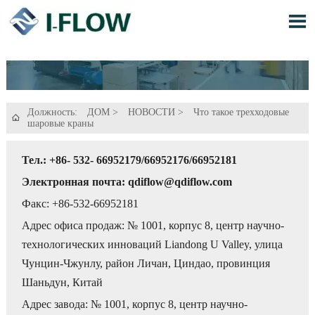

Должность:
ДОМ
>
НОВОСТИ
>
Что такое трехходовые

шаровые краны
Тел.: +86- 532- 66952179/66952176/66952181
Электронная почта: qdiflow@qdiflow.com
Факс: +86-532-66952181
Адрес офиса продаж: № 1001, корпус 8, центр научно-
технологических инноваций Liandong U Valley, улица
Чунцин-Чжунлу, район Личан, Циндао, провинция
Шаньдун, Китай
Адрес завода: № 1001, корпус 8, центр научно-