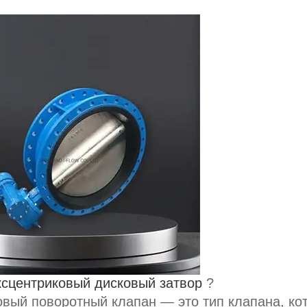
ксцентриковый дисковый затвор
?
овый поворотный клапан — это тип клапана, ко