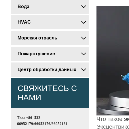
Вода

HVAC

Морская отрасль

Пожаротушение

Центр обработки данных

СВЯЖИТЕСЬ С
НАМИ
Тел.: +86- 532-
Что такое
э
66952179/66952176/66952181
Эксцентрик