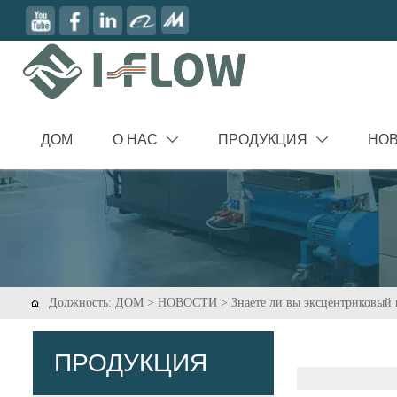
ДОМ
О НАС
ПРОДУКЦИЯ
НО


Должность:
ДОМ
>
НОВОСТИ
>
Знаете ли вы эксцентриковый

ПРОДУКЦИЯ