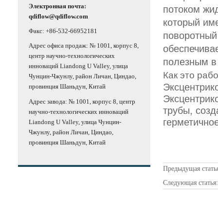
Электронная почта:
потоком жид
qdiflow@qdiflow.com
который им
Факс: +86-532-66952181
поворотный 
Адрес офиса продаж: № 1001, корпус 8,
обеспечивае
центр научно-технологических
полезным в
инноваций Liandong U Valley, улица
Как это раб
Чунцин-Чжунлу, район Личан, Циндао,
Эксцентрико
провинция Шаньдун, Китай
Эксцентрико
Адрес завода: № 1001, корпус 8, центр
трубы, созд
научно-технологических инноваций
герметично
Liandong U Valley, улица Чунцин-
Чжунлу, район Личан, Циндао,
провинция Шаньдун, Китай
Предыдущая стать
Следующая статья