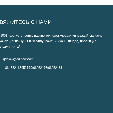
ВЯЖИТЕСЬ С НАМИ
1001, корпус 8, центр научно-технологических инноваций Liandong
Valley, улица Чунцин-Чжунлу, район Личан, Циндао, провинция
ньдун, Китай

qdiflow@qdiflow.com

+86- 532- 66952179/66952176/66952181