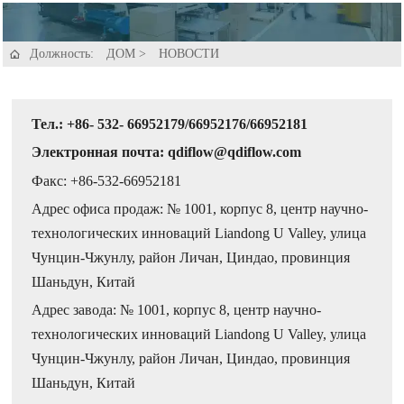
Должность:
ДОМ
>
НОВОСТИ

Тел.: +86- 532- 66952179/66952176/66952181
Электронная почта: qdiflow@qdiflow.com
Факс: +86-532-66952181
Адрес офиса продаж: № 1001, корпус 8, центр научно-
технологических инноваций Liandong U Valley, улица
Чунцин-Чжунлу, район Личан, Циндао, провинция
Шаньдун, Китай
Адрес завода: № 1001, корпус 8, центр научно-
технологических инноваций Liandong U Valley, улица
Чунцин-Чжунлу, район Личан, Циндао, провинция
Шаньдун, Китай