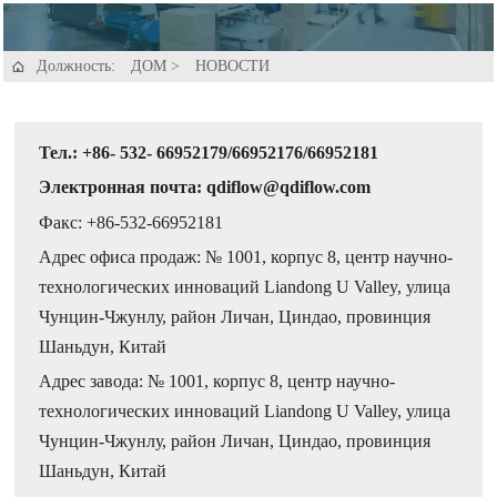
Должность:
ДОМ
>
НОВОСТИ

Тел.: +86- 532- 66952179/66952176/66952181
Электронная почта: qdiflow@qdiflow.com
Факс: +86-532-66952181
Адрес офиса продаж: № 1001, корпус 8, центр научно-
технологических инноваций Liandong U Valley, улица
Чунцин-Чжунлу, район Личан, Циндао, провинция
Шаньдун, Китай
Адрес завода: № 1001, корпус 8, центр научно-
технологических инноваций Liandong U Valley, улица
Чунцин-Чжунлу, район Личан, Циндао, провинция
Шаньдун, Китай