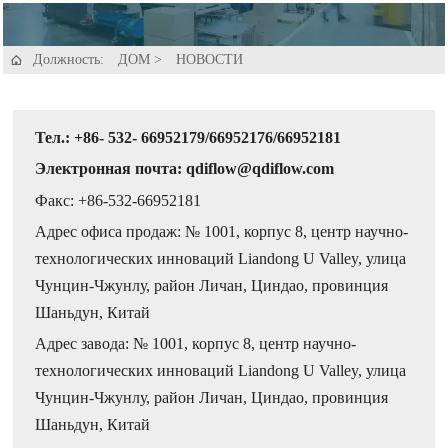
Должность:
ДОМ
>
НОВОСТИ

Тел.: +86- 532- 66952179/66952176/66952181
Электронная почта: qdiflow@qdiflow.com
Факс: +86-532-66952181
Адрес офиса продаж: № 1001, корпус 8, центр научно-
технологических инноваций Liandong U Valley, улица
Чунцин-Чжунлу, район Личан, Циндао, провинция
Шаньдун, Китай
Адрес завода: № 1001, корпус 8, центр научно-
технологических инноваций Liandong U Valley, улица
Чунцин-Чжунлу, район Личан, Циндао, провинция
Шаньдун, Китай