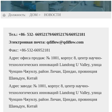
Должность:
ДОМ
>
НОВОСТИ

Тел.: +86- 532- 66952179/66952176/66952181
Электронная почта: qdiflow@qdiflow.com
Факс: +86-532-66952181
Адрес офиса продаж: № 1001, корпус 8, центр научно-
технологических инноваций Liandong U Valley, улица
Чунцин-Чжунлу, район Личан, Циндао, провинция
Шаньдун, Китай
Адрес завода: № 1001, корпус 8, центр научно-
технологических инноваций Liandong U Valley, улица
Чунцин-Чжунлу, район Личан, Циндао, провинция
Шаньдун, Китай