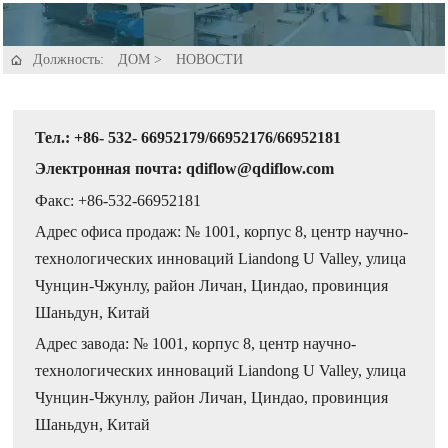
Должность:
ДОМ
>
НОВОСТИ

Тел.: +86- 532- 66952179/66952176/66952181
Электронная почта: qdiflow@qdiflow.com
Факс: +86-532-66952181
Адрес офиса продаж: № 1001, корпус 8, центр научно-
технологических инноваций Liandong U Valley, улица
Чунцин-Чжунлу, район Личан, Циндао, провинция
Шаньдун, Китай
Адрес завода: № 1001, корпус 8, центр научно-
технологических инноваций Liandong U Valley, улица
Чунцин-Чжунлу, район Личан, Циндао, провинция
Шаньдун, Китай