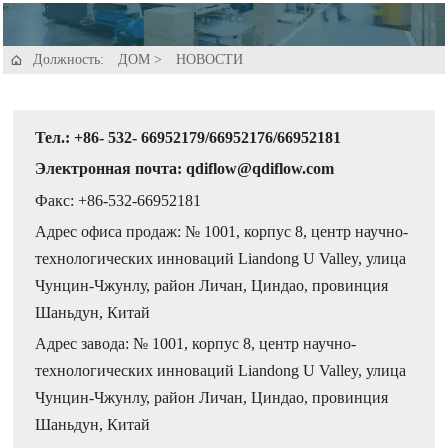
Должность:
ДОМ
>
НОВОСТИ

Тел.: +86- 532- 66952179/66952176/66952181
Электронная почта: qdiflow@qdiflow.com
Факс: +86-532-66952181
Адрес офиса продаж: № 1001, корпус 8, центр научно-
технологических инноваций Liandong U Valley, улица
Чунцин-Чжунлу, район Личан, Циндао, провинция
Шаньдун, Китай
Адрес завода: № 1001, корпус 8, центр научно-
технологических инноваций Liandong U Valley, улица
Чунцин-Чжунлу, район Личан, Циндао, провинция
Шаньдун, Китай