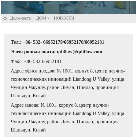
Должность:
ДОМ
>
НОВОСТИ

Тел.: +86- 532- 66952179/66952176/66952181
Электронная почта: qdiflow@qdiflow.com
Факс: +86-532-66952181
Адрес офиса продаж: № 1001, корпус 8, центр научно-
технологических инноваций Liandong U Valley, улица
Чунцин-Чжунлу, район Личан, Циндао, провинция
Шаньдун, Китай
Адрес завода: № 1001, корпус 8, центр научно-
технологических инноваций Liandong U Valley, улица
Чунцин-Чжунлу, район Личан, Циндао, провинция
Шаньдун, Китай