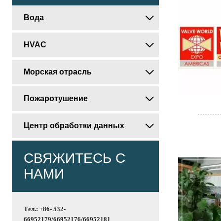
Вода

HVAC

Морская отрасль

Пожаротушение

Центр обработки данных

СВЯЖИТЕСЬ С
НАМИ
Тел.: +86- 532-
66952179/66952176/66952181