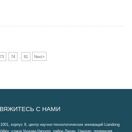
>
73
74
81
Next
...
ВЯЖИТЕСЬ С НАМИ
1001, корпус 8, центр научно-технологических инноваций Liandong
Valley, улица Чунцин-Чжунлу, район Личан, Циндао, провинция