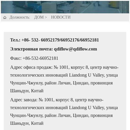
Должность:
ДОМ
>
НОВОСТИ

Тел.: +86- 532- 66952179/66952176/66952181
Электронная почта: qdiflow@qdiflow.com
Факс: +86-532-66952181
Адрес офиса продаж: № 1001, корпус 8, центр научно-
технологических инноваций Liandong U Valley, улица
Чунцин-Чжунлу, район Личан, Циндао, провинция
Шаньдун, Китай
Адрес завода: № 1001, корпус 8, центр научно-
технологических инноваций Liandong U Valley, улица
Чунцин-Чжунлу, район Личан, Циндао, провинция
Шаньдун, Китай