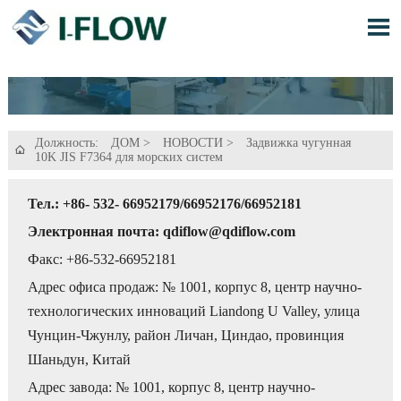

Должность:
ДОМ
>
НОВОСТИ
>
Задвижка чугунная

10K JIS F7364 для морских систем
Тел.: +86- 532- 66952179/66952176/66952181
Электронная почта: qdiflow@qdiflow.com
Факс: +86-532-66952181
Адрес офиса продаж: № 1001, корпус 8, центр научно-
технологических инноваций Liandong U Valley, улица
Чунцин-Чжунлу, район Личан, Циндао, провинция
Шаньдун, Китай
Адрес завода: № 1001, корпус 8, центр научно-