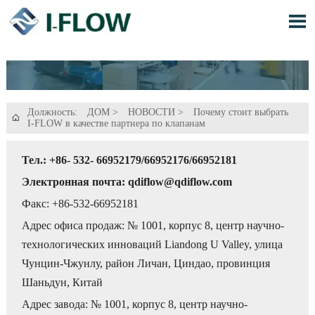

Должность:
ДОМ
>
НОВОСТИ
>
Почему стоит выбрать

I-FLOW в качестве партнера по клапанам
Тел.: +86- 532- 66952179/66952176/66952181
Электронная почта: qdiflow@qdiflow.com
Факс: +86-532-66952181
Адрес офиса продаж: № 1001, корпус 8, центр научно-
технологических инноваций Liandong U Valley, улица
Чунцин-Чжунлу, район Личан, Циндао, провинция
Шаньдун, Китай
Адрес завода: № 1001, корпус 8, центр научно-