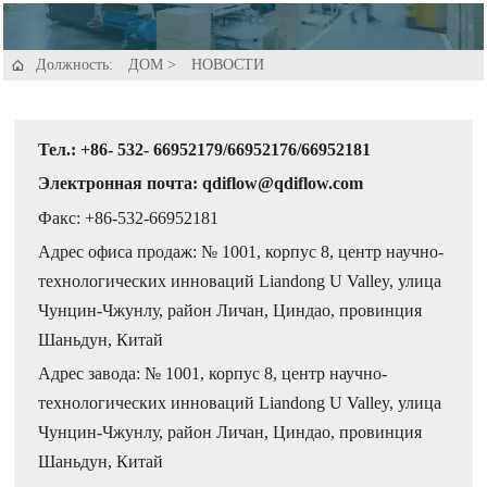
Должность:
ДОМ
>
НОВОСТИ

Тел.: +86- 532- 66952179/66952176/66952181
Электронная почта: qdiflow@qdiflow.com
Факс: +86-532-66952181
Адрес офиса продаж: № 1001, корпус 8, центр научно-
технологических инноваций Liandong U Valley, улица
Чунцин-Чжунлу, район Личан, Циндао, провинция
Шаньдун, Китай
Адрес завода: № 1001, корпус 8, центр научно-
технологических инноваций Liandong U Valley, улица
Чунцин-Чжунлу, район Личан, Циндао, провинция
Шаньдун, Китай