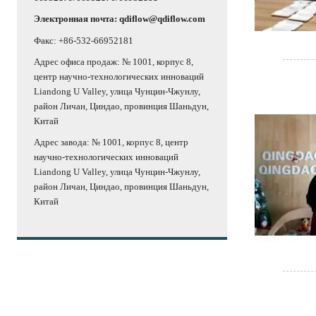
Электронная почта: qdiflow@qdiflow.com
Факс: +86-532-66952181
Адрес офиса продаж: № 1001, корпус 8,
центр научно-технологических инноваций
Liandong U Valley, улица Чунцин-Чжунлу,
район Личан, Циндао, провинция Шаньдун,
Китай
Адрес завода: № 1001, корпус 8, центр
научно-технологических инноваций
Liandong U Valley, улица Чунцин-Чжунлу,
район Личан, Циндао, провинция Шаньдун,
Китай