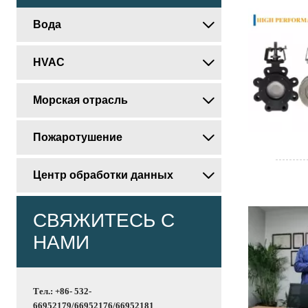
Вода

HVAC

Морская отрасль

Пожаротушение

Центр обработки данных

СВЯЖИТЕСЬ С
НАМИ
Тел.: +86- 532-
66952179/66952176/66952181