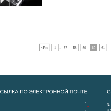
<
Pre
1
57
58
59
60
61
...
СЫЛКА ПО ЭЛЕКТРОННОЙ ПОЧТЕ
С
№ 
U 