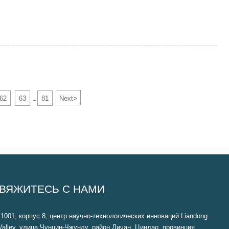
>
62
63
81
Next
...
ВЯЖИТЕСЬ С НАМИ
1001, корпус 8, центр научно-технологических инноваций Liandong
Valley, улица Чунцин-Чжунлу, район Личан, Циндао, провинция