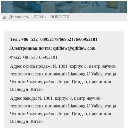
Должность:
ДОМ
>
НОВОСТИ

Тел.: +86- 532- 66952179/66952176/66952181
Электронная почта: qdiflow@qdiflow.com
Факс: +86-532-66952181
Адрес офиса продаж: № 1001, корпус 8, центр научно-
технологических инноваций Liandong U Valley, улица
Чунцин-Чжунлу, район Личан, Циндао, провинция
Шаньдун, Китай
Адрес завода: № 1001, корпус 8, центр научно-
технологических инноваций Liandong U Valley, улица
Чунцин-Чжунлу, район Личан, Циндао, провинция
Шаньдун, Китай