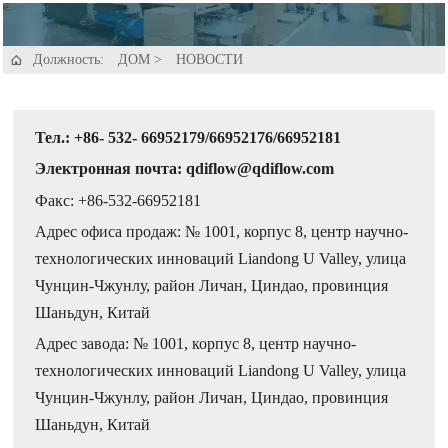
Должность:
ДОМ
>
НОВОСТИ

Тел.: +86- 532- 66952179/66952176/66952181
Электронная почта: qdiflow@qdiflow.com
Факс: +86-532-66952181
Адрес офиса продаж: № 1001, корпус 8, центр научно-
технологических инноваций Liandong U Valley, улица
Чунцин-Чжунлу, район Личан, Циндао, провинция
Шаньдун, Китай
Адрес завода: № 1001, корпус 8, центр научно-
технологических инноваций Liandong U Valley, улица
Чунцин-Чжунлу, район Личан, Циндао, провинция
Шаньдун, Китай