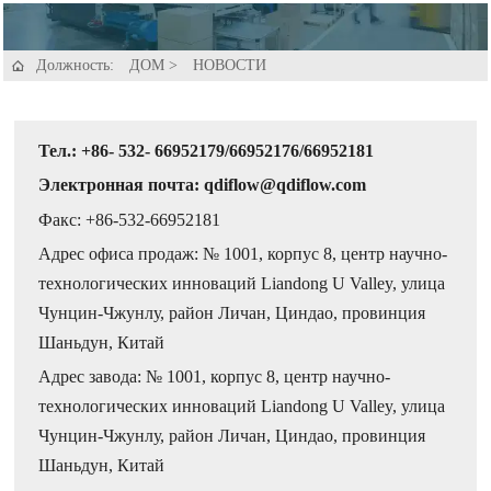
Должность:
ДОМ
>
НОВОСТИ

Тел.: +86- 532- 66952179/66952176/66952181
Электронная почта: qdiflow@qdiflow.com
Факс: +86-532-66952181
Адрес офиса продаж: № 1001, корпус 8, центр научно-
технологических инноваций Liandong U Valley, улица
Чунцин-Чжунлу, район Личан, Циндао, провинция
Шаньдун, Китай
Адрес завода: № 1001, корпус 8, центр научно-
технологических инноваций Liandong U Valley, улица
Чунцин-Чжунлу, район Личан, Циндао, провинция
Шаньдун, Китай