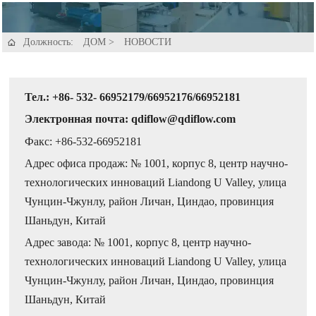
Должность:
ДОМ
>
НОВОСТИ

Тел.: +86- 532- 66952179/66952176/66952181
Электронная почта: qdiflow@qdiflow.com
Факс: +86-532-66952181
Адрес офиса продаж: № 1001, корпус 8, центр научно-
технологических инноваций Liandong U Valley, улица
Чунцин-Чжунлу, район Личан, Циндао, провинция
Шаньдун, Китай
Адрес завода: № 1001, корпус 8, центр научно-
технологических инноваций Liandong U Valley, улица
Чунцин-Чжунлу, район Личан, Циндао, провинция
Шаньдун, Китай