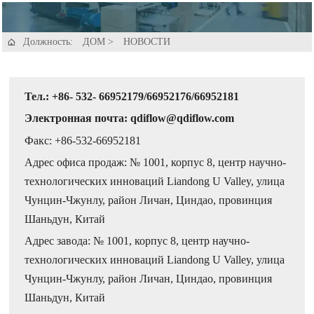
Должность:
ДОМ
>
НОВОСТИ

Тел.: +86- 532- 66952179/66952176/66952181
Электронная почта: qdiflow@qdiflow.com
Факс: +86-532-66952181
Адрес офиса продаж: № 1001, корпус 8, центр научно-
технологических инноваций Liandong U Valley, улица
Чунцин-Чжунлу, район Личан, Циндао, провинция
Шаньдун, Китай
Адрес завода: № 1001, корпус 8, центр научно-
технологических инноваций Liandong U Valley, улица
Чунцин-Чжунлу, район Личан, Циндао, провинция
Шаньдун, Китай