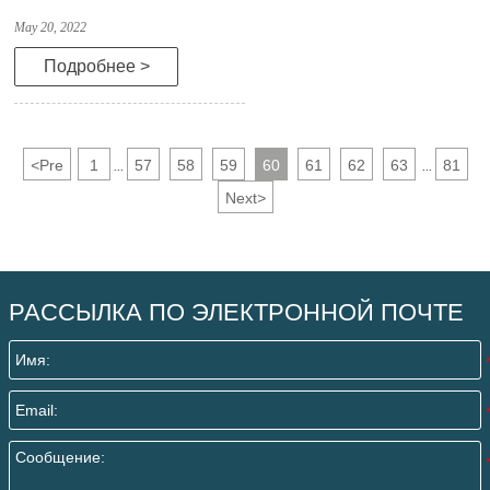
May 20, 2022
Подробнее >
<
Pre
1
57
58
59
60
61
62
63
81
...
...
Next
>
РАССЫЛКА ПО ЭЛЕКТРОННОЙ ПОЧТЕ