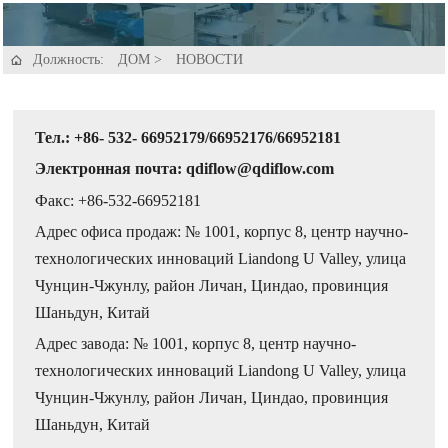
Должность:
ДОМ
>
НОВОСТИ

Тел.: +86- 532- 66952179/66952176/66952181
Электронная почта: qdiflow@qdiflow.com
Факс: +86-532-66952181
Адрес офиса продаж: № 1001, корпус 8, центр научно-
технологических инноваций Liandong U Valley, улица
Чунцин-Чжунлу, район Личан, Циндао, провинция
Шаньдун, Китай
Адрес завода: № 1001, корпус 8, центр научно-
технологических инноваций Liandong U Valley, улица
Чунцин-Чжунлу, район Личан, Циндао, провинция
Шаньдун, Китай