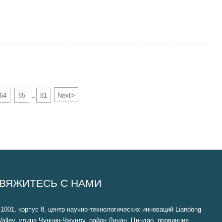
>
64
65
81
Next
...
ВЯЖИТЕСЬ С НАМИ
1001, корпус 8, центр научно-технологических инноваций Liandong
Valley, улица Чунцин-Чжунлу, район Личан, Циндао, провинция