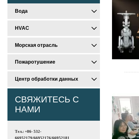
Вода

HVAC

Морская отрасль

Пожаротушение

Центр обработки данных

СВЯЖИТЕСЬ С
НАМИ
Тел.: +86- 532-
66952179/66952176/66952181