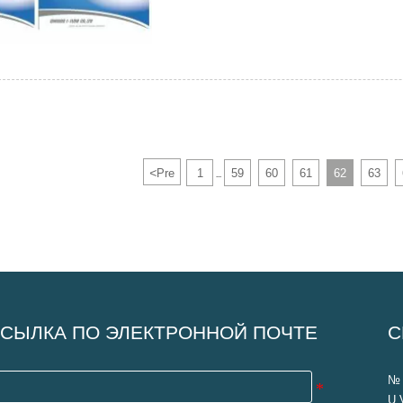
<
Pre
1
59
60
61
62
63
...
СЫЛКА ПО ЭЛЕКТРОННОЙ ПОЧТЕ
С
№ 
U 